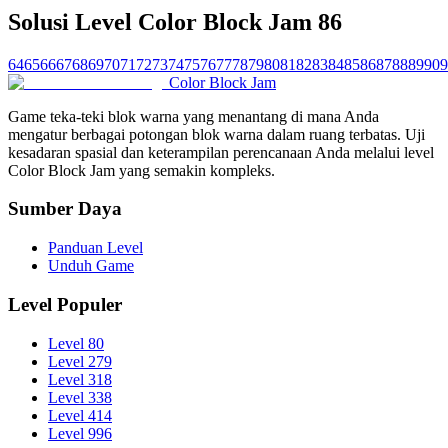
Solusi Level Color Block Jam 86
64
65
66
67
68
69
70
71
72
73
74
75
76
77
78
79
80
81
82
83
84
85
86
87
88
89
90
9
Color Block Jam
Game teka-teki blok warna yang menantang di mana Anda
mengatur berbagai potongan blok warna dalam ruang terbatas. Uji
kesadaran spasial dan keterampilan perencanaan Anda melalui level
Color Block Jam yang semakin kompleks.
Sumber Daya
Panduan Level
Unduh Game
Level Populer
Level 80
Level 279
Level 318
Level 338
Level 414
Level 996