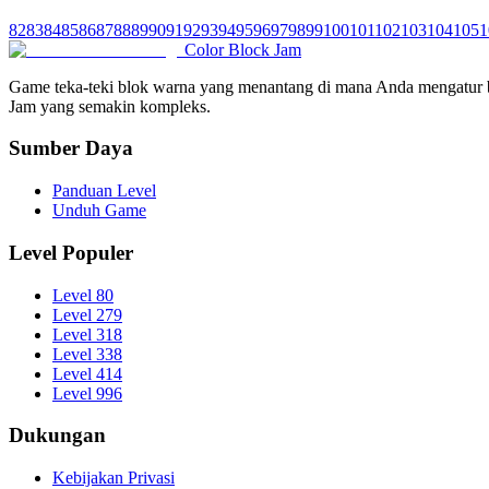
82
83
84
85
86
87
88
89
90
91
92
93
94
95
96
97
98
99
100
101
102
103
104
105
1
Color Block Jam
Game teka-teki blok warna yang menantang di mana Anda mengatur be
Jam yang semakin kompleks.
Sumber Daya
Panduan Level
Unduh Game
Level Populer
Level 80
Level 279
Level 318
Level 338
Level 414
Level 996
Dukungan
Kebijakan Privasi