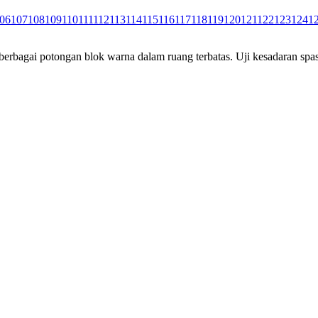
06
107
108
109
110
111
112
113
114
115
116
117
118
119
120
121
122
123
124
1
rbagai potongan blok warna dalam ruang terbatas. Uji kesadaran spas