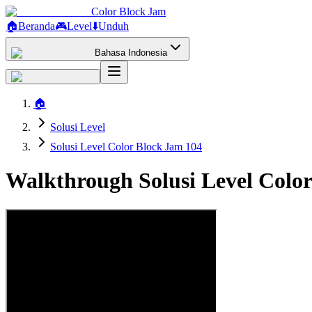
Color Block Jam
🏠
Beranda
🎮
Level
⬇️
Unduh
Bahasa Indonesia
🏠
Solusi Level
Solusi Level Color Block Jam 104
Walkthrough Solusi Level Colo