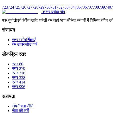
723
724
725
726
727
728
729
730
731
732
733
734
735
736
737
738
739
740
7
कलर ब्लॉक जैम
एक चुनौतीपूर्ण रंगीन ब्लॉक पहेली गेम जहाँ आप सीमित स्थानों में विभिन्न रंग
संसाधन
स्तर मार्गदर्शिकाएँ
गेम डाउनलोड करें
लोकप्रिय स्तर
स्तर 80
स्तर 279
स्तर 318
स्तर 338
स्तर 414
स्तर 996
सहायता
गोपनीयता नीति
सेवा की शर्तें