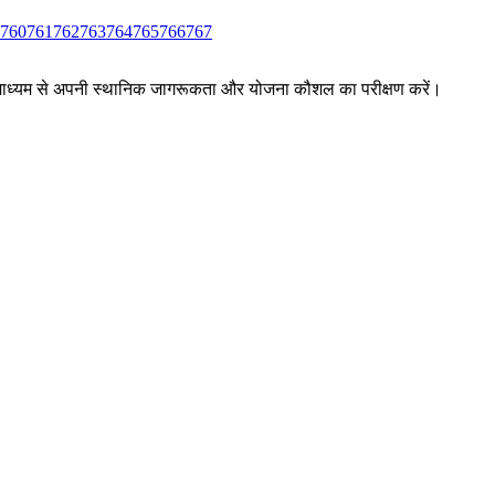
760
761
762
763
764
765
766
767
ों के माध्यम से अपनी स्थानिक जागरूकता और योजना कौशल का परीक्षण करें।