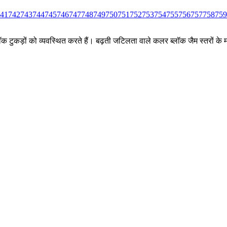
41
742
743
744
745
746
747
748
749
750
751
752
753
754
755
756
757
758
759
ीन ब्लॉक टुकड़ों को व्यवस्थित करते हैं। बढ़ती जटिलता वाले कलर ब्लॉक जैम स्तर