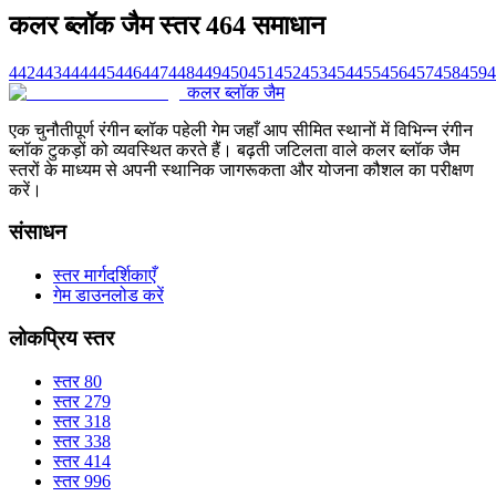
कलर ब्लॉक जैम स्तर 464 समाधान
442
443
444
445
446
447
448
449
450
451
452
453
454
455
456
457
458
459
4
कलर ब्लॉक जैम
एक चुनौतीपूर्ण रंगीन ब्लॉक पहेली गेम जहाँ आप सीमित स्थानों में विभिन्न रंगीन
ब्लॉक टुकड़ों को व्यवस्थित करते हैं। बढ़ती जटिलता वाले कलर ब्लॉक जैम
स्तरों के माध्यम से अपनी स्थानिक जागरूकता और योजना कौशल का परीक्षण
करें।
संसाधन
स्तर मार्गदर्शिकाएँ
गेम डाउनलोड करें
लोकप्रिय स्तर
स्तर 80
स्तर 279
स्तर 318
स्तर 338
स्तर 414
स्तर 996