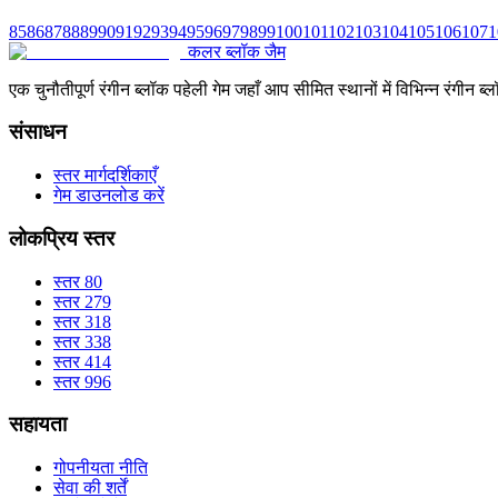
85
86
87
88
89
90
91
92
93
94
95
96
97
98
99
100
101
102
103
104
105
106
107
1
कलर ब्लॉक जैम
एक चुनौतीपूर्ण रंगीन ब्लॉक पहेली गेम जहाँ आप सीमित स्थानों में विभिन्न रंग
संसाधन
स्तर मार्गदर्शिकाएँ
गेम डाउनलोड करें
लोकप्रिय स्तर
स्तर 80
स्तर 279
स्तर 318
स्तर 338
स्तर 414
स्तर 996
सहायता
गोपनीयता नीति
सेवा की शर्तें