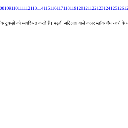
08
109
110
111
112
113
114
115
116
117
118
119
120
121
122
123
124
125
126
1
ीन ब्लॉक टुकड़ों को व्यवस्थित करते हैं। बढ़ती जटिलता वाले कलर ब्लॉक जैम स्तर