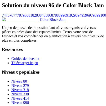
Solution du niveau 96 de Color Block Jam
74
75
76
77
78
79
80
81
82
83
84
85
86
87
88
89
90
91
92
93
94
95
96
97
98
99
100
Color Block Jam
Un jeu de puzzle de blocs stimulant où vous organisez diverses
pièces colorées dans des espaces limités. Testez votre sens de
l'espace et vos compétences en planification à travers des niveaux de
plus en plus complexes.
Ressources
Guides de niveaux
Télécharger le jeu
Niveaux populaires
Niveau 80
Niveau 279
Niveau 318
Niveau 338
Niveau 414
Niveau 996