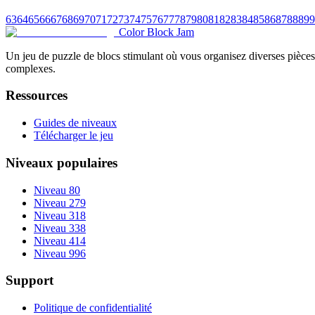
63
64
65
66
67
68
69
70
71
72
73
74
75
76
77
78
79
80
81
82
83
84
85
86
87
88
89
9
Color Block Jam
Un jeu de puzzle de blocs stimulant où vous organisez diverses pièces 
complexes.
Ressources
Guides de niveaux
Télécharger le jeu
Niveaux populaires
Niveau 80
Niveau 279
Niveau 318
Niveau 338
Niveau 414
Niveau 996
Support
Politique de confidentialité