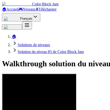
Color Block Jam
🏠
Accueil
🎮
Niveaux
⬇️
Télécharger
Français
🏠
Solutions de niveaux
Solution du niveau 85 de Color Block Jam
Walkthrough solution du niveau