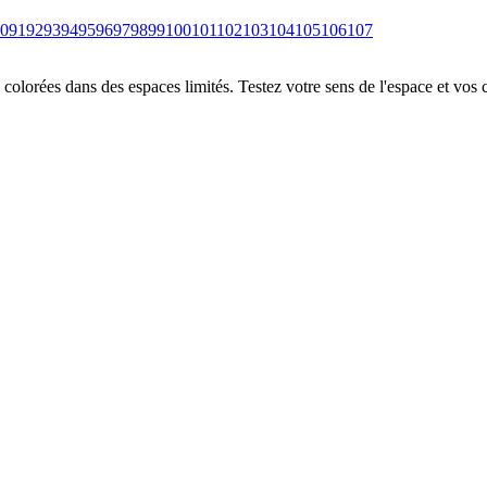
0
91
92
93
94
95
96
97
98
99
100
101
102
103
104
105
106
107
colorées dans des espaces limités. Testez votre sens de l'espace et vos 