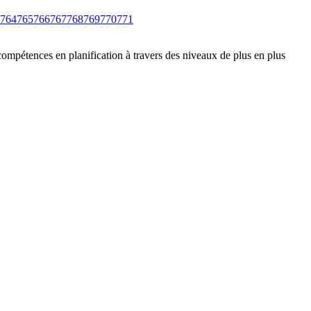
764
765
766
767
768
769
770
771
compétences en planification à travers des niveaux de plus en plus