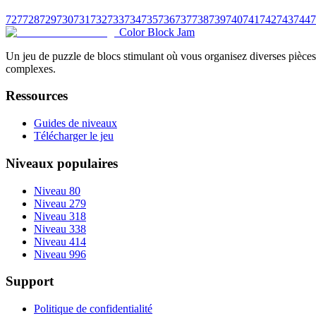
727
728
729
730
731
732
733
734
735
736
737
738
739
740
741
742
743
744
7
Color Block Jam
Un jeu de puzzle de blocs stimulant où vous organisez diverses pièces 
complexes.
Ressources
Guides de niveaux
Télécharger le jeu
Niveaux populaires
Niveau 80
Niveau 279
Niveau 318
Niveau 338
Niveau 414
Niveau 996
Support
Politique de confidentialité