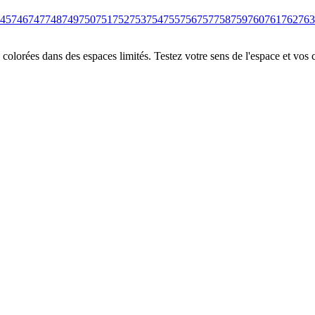
45
746
747
748
749
750
751
752
753
754
755
756
757
758
759
760
761
762
763
colorées dans des espaces limités. Testez votre sens de l'espace et vos 