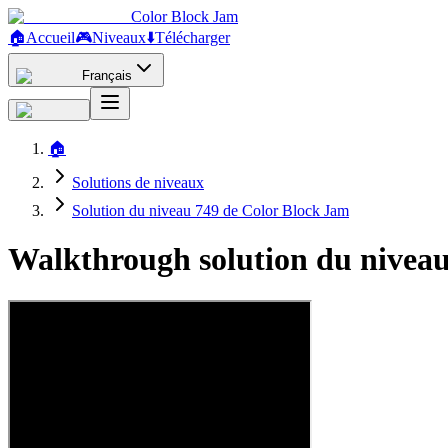
Color Block Jam
🏠
Accueil
🎮
Niveaux
⬇️
Télécharger
Français
🏠
Solutions de niveaux
Solution du niveau 749 de Color Block Jam
Walkthrough solution du niveau