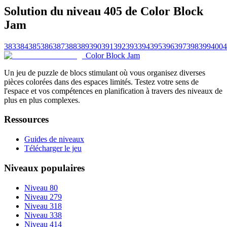
Solution du niveau 405 de Color Block
Jam
383
384
385
386
387
388
389
390
391
392
393
394
395
396
397
398
399
400
4
Color Block Jam
Un jeu de puzzle de blocs stimulant où vous organisez diverses
pièces colorées dans des espaces limités. Testez votre sens de
l'espace et vos compétences en planification à travers des niveaux de
plus en plus complexes.
Ressources
Guides de niveaux
Télécharger le jeu
Niveaux populaires
Niveau 80
Niveau 279
Niveau 318
Niveau 338
Niveau 414