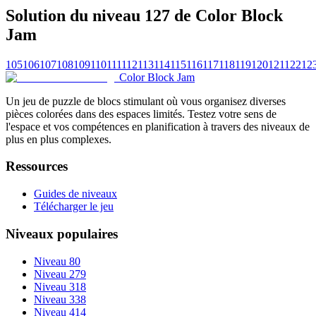
Solution du niveau 127 de Color Block
Jam
105
106
107
108
109
110
111
112
113
114
115
116
117
118
119
120
121
122
12
Color Block Jam
Un jeu de puzzle de blocs stimulant où vous organisez diverses
pièces colorées dans des espaces limités. Testez votre sens de
l'espace et vos compétences en planification à travers des niveaux de
plus en plus complexes.
Ressources
Guides de niveaux
Télécharger le jeu
Niveaux populaires
Niveau 80
Niveau 279
Niveau 318
Niveau 338
Niveau 414