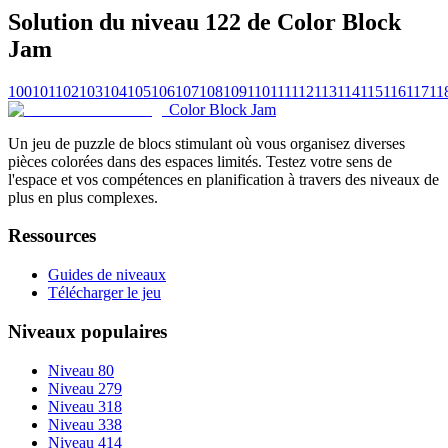
Solution du niveau 122 de Color Block
Jam
100
101
102
103
104
105
106
107
108
109
110
111
112
113
114
115
116
117
11
Color Block Jam
Un jeu de puzzle de blocs stimulant où vous organisez diverses
pièces colorées dans des espaces limités. Testez votre sens de
l'espace et vos compétences en planification à travers des niveaux de
plus en plus complexes.
Ressources
Guides de niveaux
Télécharger le jeu
Niveaux populaires
Niveau 80
Niveau 279
Niveau 318
Niveau 338
Niveau 414