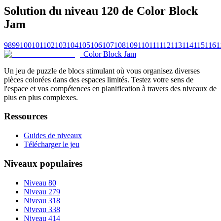
Solution du niveau 120 de Color Block
Jam
98
99
100
101
102
103
104
105
106
107
108
109
110
111
112
113
114
115
116
1
Color Block Jam
Un jeu de puzzle de blocs stimulant où vous organisez diverses
pièces colorées dans des espaces limités. Testez votre sens de
l'espace et vos compétences en planification à travers des niveaux de
plus en plus complexes.
Ressources
Guides de niveaux
Télécharger le jeu
Niveaux populaires
Niveau 80
Niveau 279
Niveau 318
Niveau 338
Niveau 414