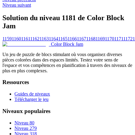
Niveau suivant
Solution du niveau 1181 de Color Block
Jam
1159
1160
1161
1162
1163
1164
1165
1166
1167
1168
1169
1170
1171
1172
1
Color Block Jam
Un jeu de puzzle de blocs stimulant où vous organisez diverses
pièces colorées dans des espaces limités. Testez votre sens de
l'espace et vos compétences en planification à travers des niveaux de
plus en plus complexes.
Ressources
Guides de niveaux
Télécharger le jeu
Niveaux populaires
Niveau 80
Niveau 279
Niveau 318