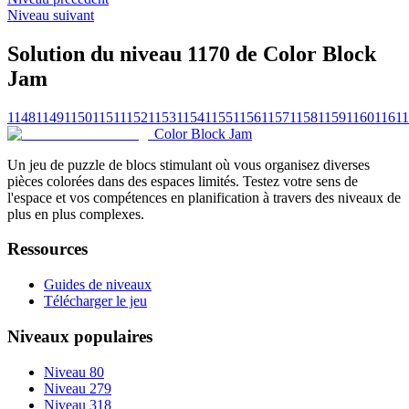
Niveau suivant
Solution du niveau 1170 de Color Block
Jam
1148
1149
1150
1151
1152
1153
1154
1155
1156
1157
1158
1159
1160
1161
1
Color Block Jam
Un jeu de puzzle de blocs stimulant où vous organisez diverses
pièces colorées dans des espaces limités. Testez votre sens de
l'espace et vos compétences en planification à travers des niveaux de
plus en plus complexes.
Ressources
Guides de niveaux
Télécharger le jeu
Niveaux populaires
Niveau 80
Niveau 279
Niveau 318