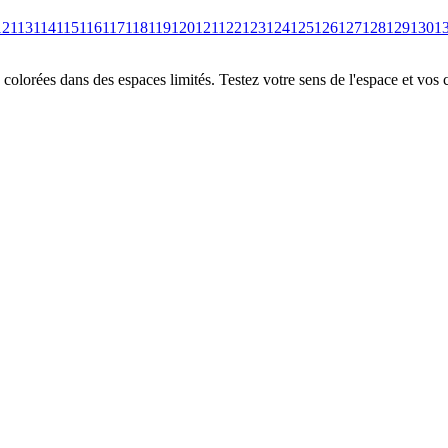
12
113
114
115
116
117
118
119
120
121
122
123
124
125
126
127
128
129
130
1
colorées dans des espaces limités. Testez votre sens de l'espace et vos 