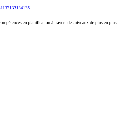
31
132
133
134
135
compétences en planification à travers des niveaux de plus en plus