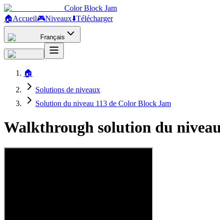
Color Block Jam
🏠
Accueil
🎮
Niveaux
⬇️
Télécharger
Français
🏠
Solutions de niveaux
Solution du niveau 113 de Color Block Jam
Walkthrough solution du niveau