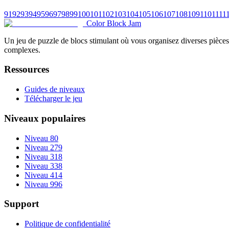
91
92
93
94
95
96
97
98
99
100
101
102
103
104
105
106
107
108
109
110
111
1
Color Block Jam
Un jeu de puzzle de blocs stimulant où vous organisez diverses pièces 
complexes.
Ressources
Guides de niveaux
Télécharger le jeu
Niveaux populaires
Niveau 80
Niveau 279
Niveau 318
Niveau 338
Niveau 414
Niveau 996
Support
Politique de confidentialité