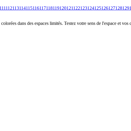
111
112
113
114
115
116
117
118
119
120
121
122
123
124
125
126
127
128
129
colorées dans des espaces limités. Testez votre sens de l'espace et vos 