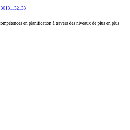
130
131
132
133
compétences en planification à travers des niveaux de plus en plus