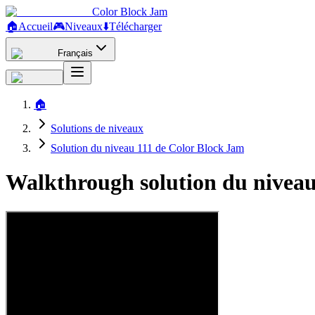
Color Block Jam
🏠
Accueil
🎮
Niveaux
⬇️
Télécharger
Français
🏠
Solutions de niveaux
Solution du niveau 111 de Color Block Jam
Walkthrough solution du niveau