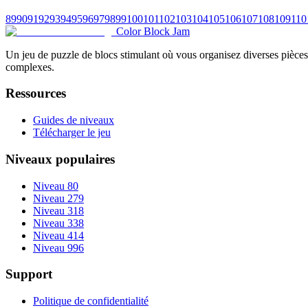
89
90
91
92
93
94
95
96
97
98
99
100
101
102
103
104
105
106
107
108
109
110
Color Block Jam
Un jeu de puzzle de blocs stimulant où vous organisez diverses pièces 
complexes.
Ressources
Guides de niveaux
Télécharger le jeu
Niveaux populaires
Niveau 80
Niveau 279
Niveau 318
Niveau 338
Niveau 414
Niveau 996
Support
Politique de confidentialité