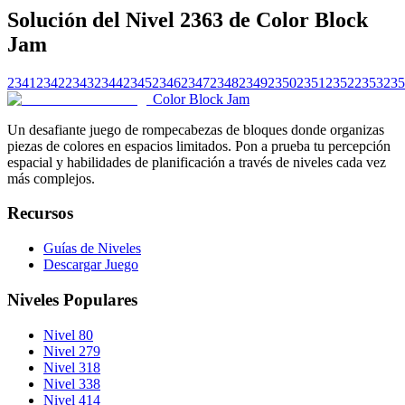
Solución del Nivel 2363 de Color Block
Jam
2341
2342
2343
2344
2345
2346
2347
2348
2349
2350
2351
2352
2353
235
Color Block Jam
Un desafiante juego de rompecabezas de bloques donde organizas
piezas de colores en espacios limitados. Pon a prueba tu percepción
espacial y habilidades de planificación a través de niveles cada vez
más complejos.
Recursos
Guías de Niveles
Descargar Juego
Niveles Populares
Nivel 80
Nivel 279
Nivel 318
Nivel 338
Nivel 414