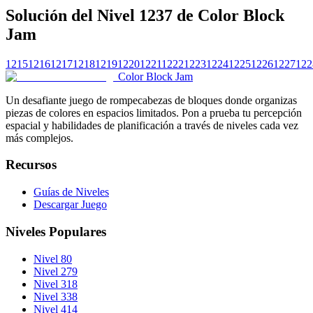
Solución del Nivel 1237 de Color Block
Jam
1215
1216
1217
1218
1219
1220
1221
1222
1223
1224
1225
1226
1227
122
Color Block Jam
Un desafiante juego de rompecabezas de bloques donde organizas
piezas de colores en espacios limitados. Pon a prueba tu percepción
espacial y habilidades de planificación a través de niveles cada vez
más complejos.
Recursos
Guías de Niveles
Descargar Juego
Niveles Populares
Nivel 80
Nivel 279
Nivel 318
Nivel 338
Nivel 414