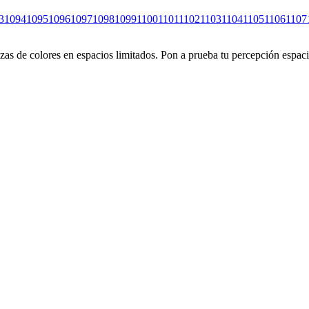
3
1094
1095
1096
1097
1098
1099
1100
1101
1102
1103
1104
1105
1106
1107
s de colores en espacios limitados. Pon a prueba tu percepción espacia