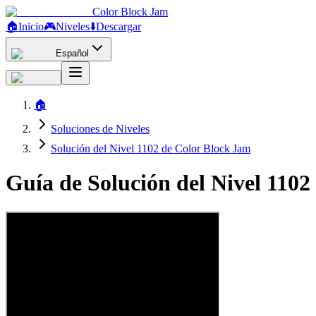
Color Block Jam
🏠
Inicio
🎮
Niveles
⬇️
Descargar
Español
🏠
Soluciones de Niveles
Solución del Nivel 1102 de Color Block Jam
Guía de Solución del Nivel 110