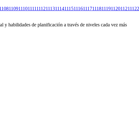
1108
1109
1110
1111
1112
1113
1114
1115
1116
1117
1118
1119
1120
1121
112
l y habilidades de planificación a través de niveles cada vez más