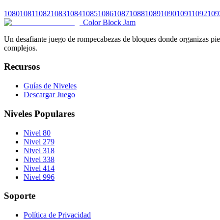
1080
1081
1082
1083
1084
1085
1086
1087
1088
1089
1090
1091
1092
109
Color Block Jam
Un desafiante juego de rompecabezas de bloques donde organizas pieza
complejos.
Recursos
Guías de Niveles
Descargar Juego
Niveles Populares
Nivel 80
Nivel 279
Nivel 318
Nivel 338
Nivel 414
Nivel 996
Soporte
Política de Privacidad