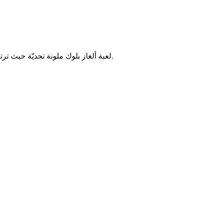
لعبة ألغاز بلوك ملونة تحديّة حيث ترتب قطع البلوكات الملونة في مساحات محدودة. اختبر وعيك المكاني ومهارات التخطيط من خلال مستويات كولور بلوك جام المتزايدة التعقيد.