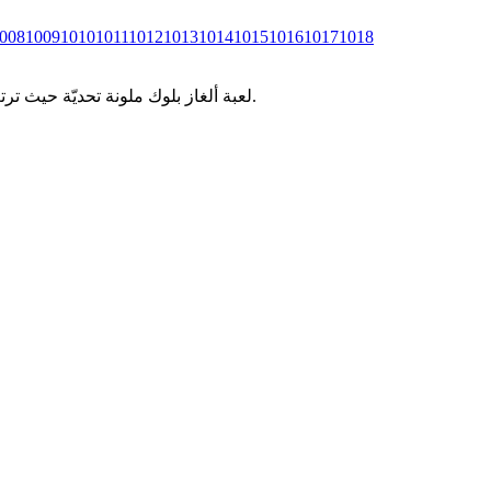
008
1009
1010
1011
1012
1013
1014
1015
1016
1017
1018
لعبة ألغاز بلوك ملونة تحديّة حيث ترتب قطع البلوكات الملونة في مساحات محدودة. اختبر وعيك المكاني ومهارات التخطيط من خلال مستويات كولور بلوك جام المتزايدة التعقيد.