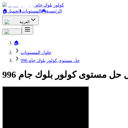
كولور بلوك جام
الرئيسية
🎮
المستويات
⬇️
تحميل
🏠
العربية
🏠
حلول المستويات
حل مستوى كولور بلوك جام 996
 حل مستوى كولور بلوك جام 996