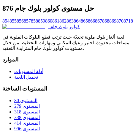
حل مستوى كولور بلوك جام 876
854
855
856
857
858
859
860
861
862
863
864
865
866
867
868
869
870
871
8
كولور بلوك جام
لعبة ألغاز بلوك ملونة تحديّة حيث ترتب قطع البلوكات الملونة في
مساحات محدودة. اختبر وعيك المكاني ومهارات التخطيط من خلال
مستويات كولور بلوك جام المتزايدة التعقيد.
الموارد
أدلة المستويات
تحميل اللعبة
المستويات الساخنة
المستوى 80
المستوى 279
المستوى 318
المستوى 338
المستوى 414
المستوى 996