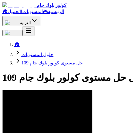
كولور بلوك جام
الرئيسية
🎮
المستويات
⬇️
تحميل
🏠
العربية
🏠
حلول المستويات
حل مستوى كولور بلوك جام 109
 حل مستوى كولور بلوك جام 109