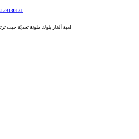
8
129
130
131
لعبة ألغاز بلوك ملونة تحديّة حيث ترتب قطع البلوكات الملونة في مساحات محدودة. اختبر وعيك المكاني ومهارات التخطيط من خلال مستويات كولور بلوك جام المتزايدة التعقيد.