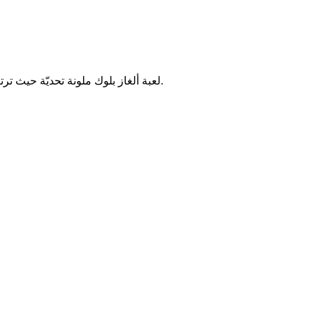
لعبة ألغاز بلوك ملونة تحديّة حيث ترتب قطع البلوكات الملونة في مساحات محدودة. اختبر وعيك المكاني ومهارات التخطيط من خلال مستويات كولور بلوك جام المتزايدة التعقيد.