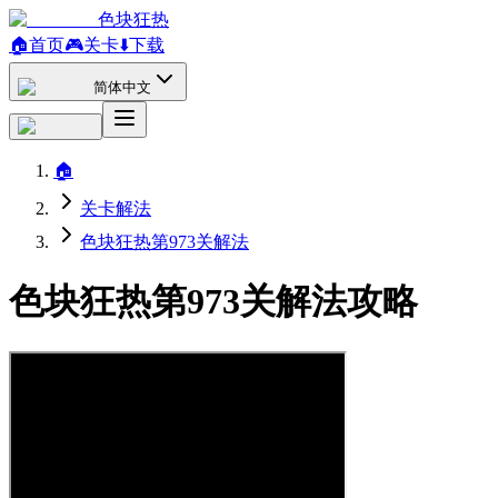
色块狂热
🏠
首页
🎮
关卡
⬇️
下载
简体中文
🏠
关卡解法
色块狂热第973关解法
色块狂热第973关解法攻略