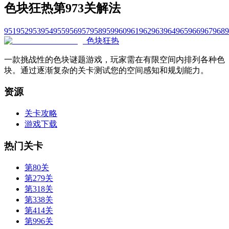
色块狂热第973关解法
951
952
953
954
955
956
957
958
959
960
961
962
963
964
965
966
967
968
9
色块狂热
一款挑战性的色块谜题游戏，玩家需在有限空间内排列各种色
块。通过逐渐复杂的关卡测试您的空间感知和规划能力。
资源
关卡攻略
游戏下载
热门关卡
第80关
第279关
第318关
第338关
第414关
第996关