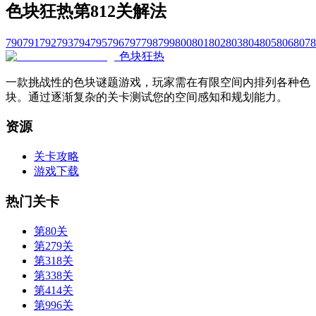
色块狂热第812关解法
790
791
792
793
794
795
796
797
798
799
800
801
802
803
804
805
806
807
8
色块狂热
一款挑战性的色块谜题游戏，玩家需在有限空间内排列各种色
块。通过逐渐复杂的关卡测试您的空间感知和规划能力。
资源
关卡攻略
游戏下载
热门关卡
第80关
第279关
第318关
第338关
第414关
第996关