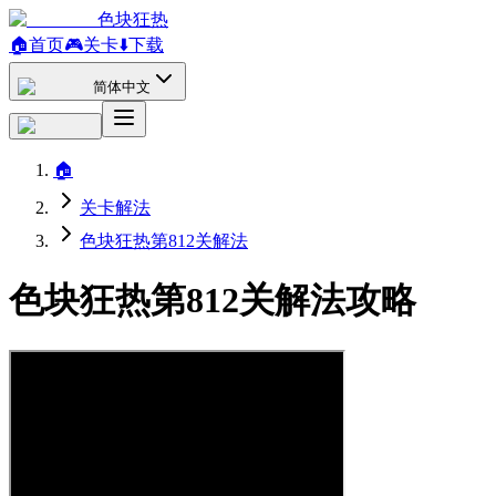
色块狂热
🏠
首页
🎮
关卡
⬇️
下载
简体中文
🏠
关卡解法
色块狂热第812关解法
色块狂热第812关解法攻略