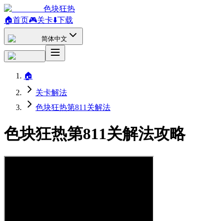
色块狂热
🏠
首页
🎮
关卡
⬇️
下载
简体中文
🏠
关卡解法
色块狂热第811关解法
色块狂热第811关解法攻略