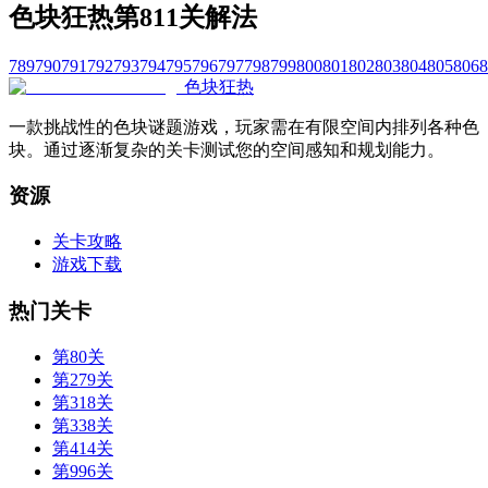
色块狂热第811关解法
789
790
791
792
793
794
795
796
797
798
799
800
801
802
803
804
805
806
8
色块狂热
一款挑战性的色块谜题游戏，玩家需在有限空间内排列各种色
块。通过逐渐复杂的关卡测试您的空间感知和规划能力。
资源
关卡攻略
游戏下载
热门关卡
第80关
第279关
第318关
第338关
第414关
第996关