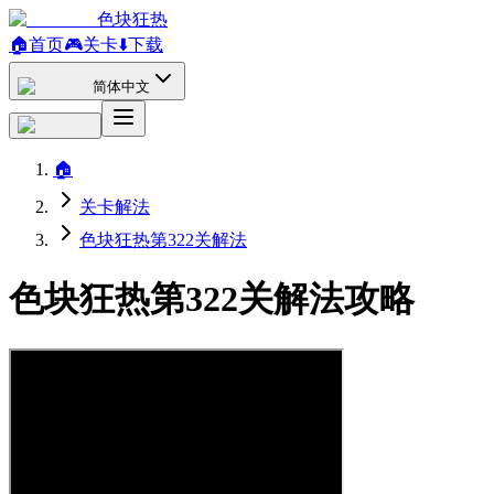
色块狂热
🏠
首页
🎮
关卡
⬇️
下载
简体中文
🏠
关卡解法
色块狂热第322关解法
色块狂热第322关解法攻略