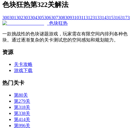
色块狂热第322关解法
300
301
302
303
304
305
306
307
308
309
310
311
312
313
314
315
316
317
3
色块狂热
一款挑战性的色块谜题游戏，玩家需在有限空间内排列各种色
块。通过逐渐复杂的关卡测试您的空间感知和规划能力。
资源
关卡攻略
游戏下载
热门关卡
第80关
第279关
第318关
第338关
第414关
第996关