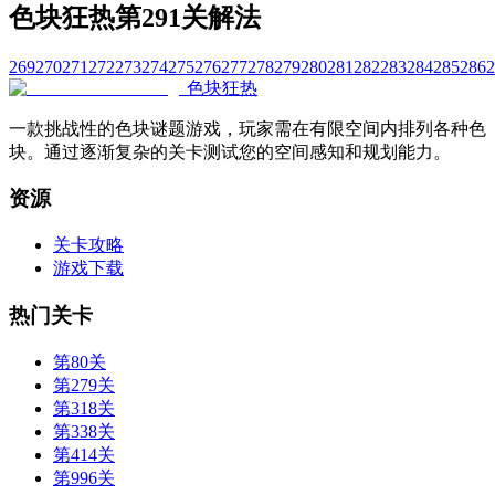
色块狂热第291关解法
269
270
271
272
273
274
275
276
277
278
279
280
281
282
283
284
285
286
2
色块狂热
一款挑战性的色块谜题游戏，玩家需在有限空间内排列各种色
块。通过逐渐复杂的关卡测试您的空间感知和规划能力。
资源
关卡攻略
游戏下载
热门关卡
第80关
第279关
第318关
第338关
第414关
第996关