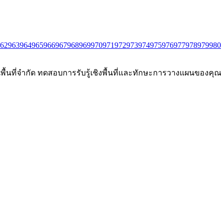
62
963
964
965
966
967
968
969
970
971
972
973
974
975
976
977
978
979
980
นพื้นที่จำกัด ทดสอบการรับรู้เชิงพื้นที่และทักษะการวางแผนของคุณผ