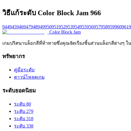
วิธีแก้ระดับ Color Block Jam 966
944
945
946
947
948
949
950
951
952
953
954
955
956
957
958
959
960
961
9
Color Block Jam
เกมปริศนาบล็อกสีที่ท้าทายซึ่งคุณจัดเรียงชิ้นส่วนบล็อกสีต่างๆ ใ
ทรัพยากร
คู่มือระดับ
ดาวน์โหลดเกม
ระดับยอดนิยม
ระดับ 80
ระดับ 279
ระดับ 318
ระดับ 338