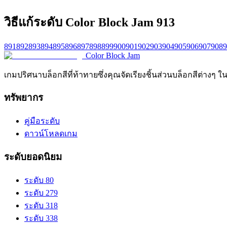
วิธีแก้ระดับ Color Block Jam 913
891
892
893
894
895
896
897
898
899
900
901
902
903
904
905
906
907
908
9
Color Block Jam
เกมปริศนาบล็อกสีที่ท้าทายซึ่งคุณจัดเรียงชิ้นส่วนบล็อกสีต่างๆ ใ
ทรัพยากร
คู่มือระดับ
ดาวน์โหลดเกม
ระดับยอดนิยม
ระดับ 80
ระดับ 279
ระดับ 318
ระดับ 338