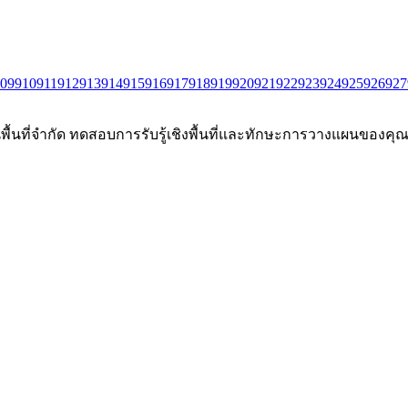
09
910
911
912
913
914
915
916
917
918
919
920
921
922
923
924
925
926
927
นพื้นที่จำกัด ทดสอบการรับรู้เชิงพื้นที่และทักษะการวางแผนของคุณผ