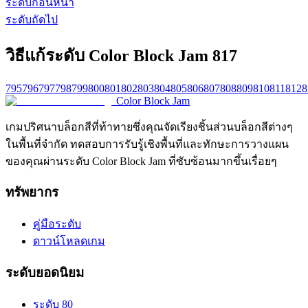
ระดับก่อนหน้า
ระดับถัดไป
วิธีแก้ระดับ Color Block Jam 817
795
796
797
798
799
800
801
802
803
804
805
806
807
808
809
810
811
812
8
Color Block Jam
เกมปริศนาบล็อกสีที่ท้าทายซึ่งคุณจัดเรียงชิ้นส่วนบล็อกสีต่างๆ
ในพื้นที่จำกัด ทดสอบการรับรู้เชิงพื้นที่และทักษะการวางแผน
ของคุณผ่านระดับ Color Block Jam ที่ซับซ้อนมากขึ้นเรื่อยๆ
ทรัพยากร
คู่มือระดับ
ดาวน์โหลดเกม
ระดับยอดนิยม
ระดับ 80