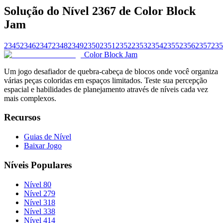
Solução do Nível 2367 de Color Block
Jam
2345
2346
2347
2348
2349
2350
2351
2352
2353
2354
2355
2356
2357
235
Color Block Jam
Um jogo desafiador de quebra-cabeça de blocos onde você organiza
várias peças coloridas em espaços limitados. Teste sua percepção
espacial e habilidades de planejamento através de níveis cada vez
mais complexos.
Recursos
Guias de Nível
Baixar Jogo
Níveis Populares
Nível 80
Nível 279
Nível 318
Nível 338
Nível 414