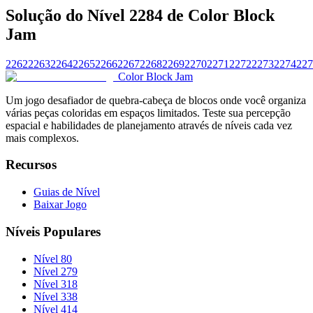
Solução do Nível 2284 de Color Block
Jam
2262
2263
2264
2265
2266
2267
2268
2269
2270
2271
2272
2273
2274
227
Color Block Jam
Um jogo desafiador de quebra-cabeça de blocos onde você organiza
várias peças coloridas em espaços limitados. Teste sua percepção
espacial e habilidades de planejamento através de níveis cada vez
mais complexos.
Recursos
Guias de Nível
Baixar Jogo
Níveis Populares
Nível 80
Nível 279
Nível 318
Nível 338
Nível 414