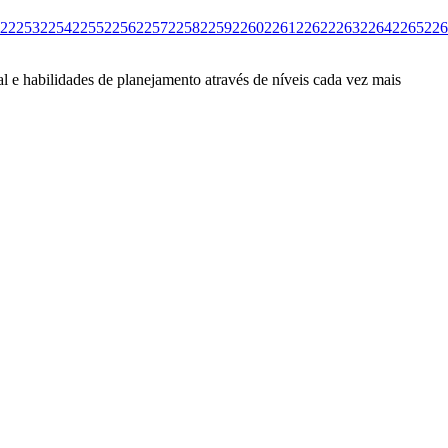
2
2253
2254
2255
2256
2257
2258
2259
2260
2261
2262
2263
2264
2265
226
l e habilidades de planejamento através de níveis cada vez mais