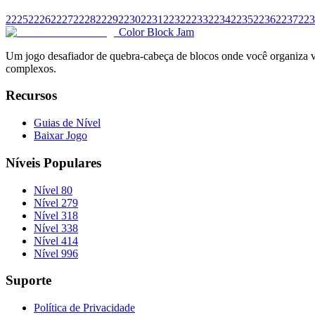
2225
2226
2227
2228
2229
2230
2231
2232
2233
2234
2235
2236
2237
223
Color Block Jam
Um jogo desafiador de quebra-cabeça de blocos onde você organiza vár
complexos.
Recursos
Guias de Nível
Baixar Jogo
Níveis Populares
Nível 80
Nível 279
Nível 318
Nível 338
Nível 414
Nível 996
Suporte
Política de Privacidade