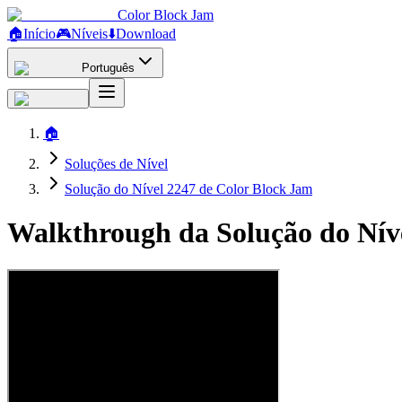
Color Block Jam
🏠
Início
🎮
Níveis
⬇️
Download
Português
🏠
Soluções de Nível
Solução do Nível 2247 de Color Block Jam
Walkthrough da Solução do Nív