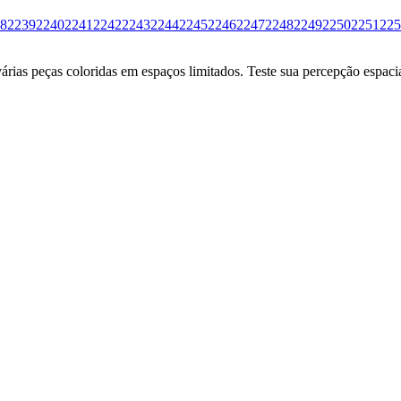
8
2239
2240
2241
2242
2243
2244
2245
2246
2247
2248
2249
2250
2251
225
ias peças coloridas em espaços limitados. Teste sua percepção espacia