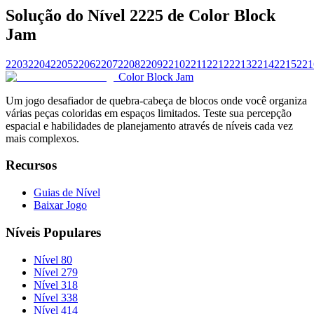
Solução do Nível 2225 de Color Block
Jam
2203
2204
2205
2206
2207
2208
2209
2210
2211
2212
2213
2214
2215
221
Color Block Jam
Um jogo desafiador de quebra-cabeça de blocos onde você organiza
várias peças coloridas em espaços limitados. Teste sua percepção
espacial e habilidades de planejamento através de níveis cada vez
mais complexos.
Recursos
Guias de Nível
Baixar Jogo
Níveis Populares
Nível 80
Nível 279
Nível 318
Nível 338
Nível 414