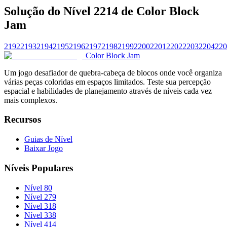
Solução do Nível 2214 de Color Block
Jam
2192
2193
2194
2195
2196
2197
2198
2199
2200
2201
2202
2203
2204
220
Color Block Jam
Um jogo desafiador de quebra-cabeça de blocos onde você organiza
várias peças coloridas em espaços limitados. Teste sua percepção
espacial e habilidades de planejamento através de níveis cada vez
mais complexos.
Recursos
Guias de Nível
Baixar Jogo
Níveis Populares
Nível 80
Nível 279
Nível 318
Nível 338
Nível 414