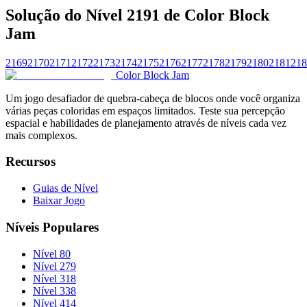
Solução do Nível 2191 de Color Block
Jam
2169
2170
2171
2172
2173
2174
2175
2176
2177
2178
2179
2180
2181
218
Color Block Jam
Um jogo desafiador de quebra-cabeça de blocos onde você organiza
várias peças coloridas em espaços limitados. Teste sua percepção
espacial e habilidades de planejamento através de níveis cada vez
mais complexos.
Recursos
Guias de Nível
Baixar Jogo
Níveis Populares
Nível 80
Nível 279
Nível 318
Nível 338
Nível 414