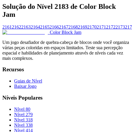
Solução do Nível 2183 de Color Block
Jam
2161
2162
2163
2164
2165
2166
2167
2168
2169
2170
2171
2172
2173
217
Color Block Jam
Um jogo desafiador de quebra-cabeça de blocos onde você organiza
várias peças coloridas em espaços limitados. Teste sua percepção
espacial e habilidades de planejamento através de níveis cada vez
mais complexos.
Recursos
Guias de Nível
Baixar Jogo
Níveis Populares
Nível 80
Nível 279
Nível 318
Nível 338
Nível 414