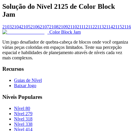
Solução do Nível 2125 de Color Block
Jam
2103
2104
2105
2106
2107
2108
2109
2110
2111
2112
2113
2114
2115
2116
Color Block Jam
Um jogo desafiador de quebra-cabeça de blocos onde você organiza
várias peças coloridas em espaços limitados. Teste sua percepção
espacial e habilidades de planejamento através de níveis cada vez
mais complexos.
Recursos
Guias de Nível
Baixar Jogo
Níveis Populares
Nível 80
Nível 279
Nível 318
Nível 338
Nível 414