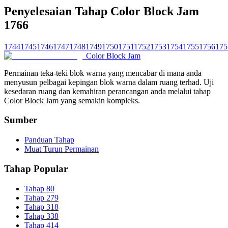
Penyelesaian Tahap Color Block Jam
1766
1744
1745
1746
1747
1748
1749
1750
1751
1752
1753
1754
1755
1756
175
Color Block Jam
Permainan teka-teki blok warna yang mencabar di mana anda
menyusun pelbagai kepingan blok warna dalam ruang terhad. Uji
kesedaran ruang dan kemahiran perancangan anda melalui tahap
Color Block Jam yang semakin kompleks.
Sumber
Panduan Tahap
Muat Turun Permainan
Tahap Popular
Tahap 80
Tahap 279
Tahap 318
Tahap 338
Tahap 414