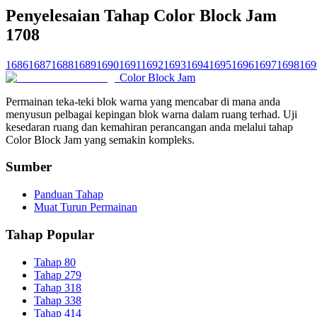
Penyelesaian Tahap Color Block Jam
1708
1686
1687
1688
1689
1690
1691
1692
1693
1694
1695
1696
1697
1698
169
Color Block Jam
Permainan teka-teki blok warna yang mencabar di mana anda
menyusun pelbagai kepingan blok warna dalam ruang terhad. Uji
kesedaran ruang dan kemahiran perancangan anda melalui tahap
Color Block Jam yang semakin kompleks.
Sumber
Panduan Tahap
Muat Turun Permainan
Tahap Popular
Tahap 80
Tahap 279
Tahap 318
Tahap 338
Tahap 414