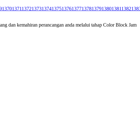
9
1370
1371
1372
1373
1374
1375
1376
1377
1378
1379
1380
1381
1382
138
uang dan kemahiran perancangan anda melalui tahap Color Block Jam