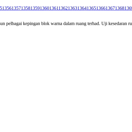
5
1356
1357
1358
1359
1360
1361
1362
1363
1364
1365
1366
1367
1368
136
n pelbagai kepingan blok warna dalam ruang terhad. Uji kesedaran r