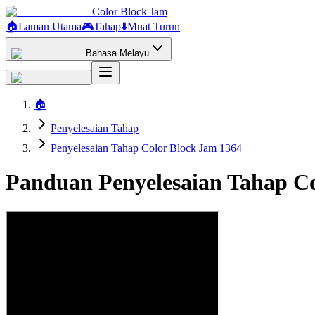
Color Block Jam
🏠
Laman Utama
🎮
Tahap
⬇️
Muat Turun
Bahasa Melayu
🏠
Penyelesaian Tahap
Penyelesaian Tahap Color Block Jam 1364
Panduan Penyelesaian Tahap Co