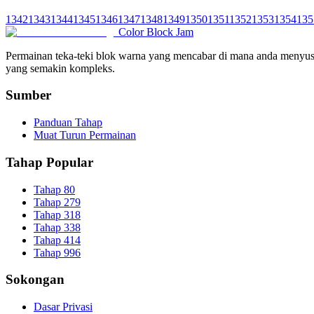
1342
1343
1344
1345
1346
1347
1348
1349
1350
1351
1352
1353
1354
135
Color Block Jam
Permainan teka-teki blok warna yang mencabar di mana anda menyusu
yang semakin kompleks.
Sumber
Panduan Tahap
Muat Turun Permainan
Tahap Popular
Tahap 80
Tahap 279
Tahap 318
Tahap 338
Tahap 414
Tahap 996
Sokongan
Dasar Privasi