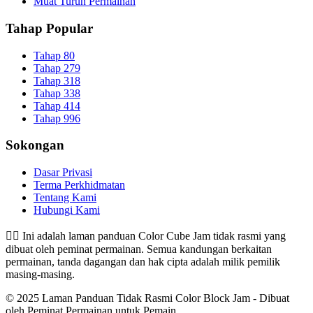
Muat Turun Permainan
Tahap Popular
Tahap 80
Tahap 279
Tahap 318
Tahap 338
Tahap 414
Tahap 996
Sokongan
Dasar Privasi
Terma Perkhidmatan
Tentang Kami
Hubungi Kami
👉🏻
Ini adalah laman panduan Color Cube Jam tidak rasmi yang
dibuat oleh peminat permainan. Semua kandungan berkaitan
permainan, tanda dagangan dan hak cipta adalah milik pemilik
masing-masing.
© 2025 Laman Panduan Tidak Rasmi Color Block Jam - Dibuat
oleh Peminat Permainan untuk Pemain