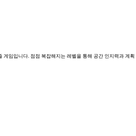
즐 게임입니다. 점점 복잡해지는 레벨을 통해 공간 인지력과 계획