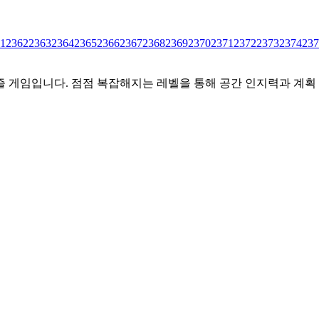
1
2362
2363
2364
2365
2366
2367
2368
2369
2370
2371
2372
2373
2374
237
즐 게임입니다. 점점 복잡해지는 레벨을 통해 공간 인지력과 계획