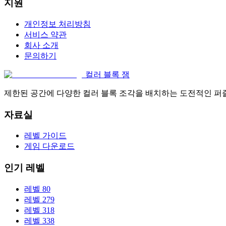
지원
개인정보 처리방침
서비스 약관
회사 소개
문의하기
컬러 블록 잼
제한된 공간에 다양한 컬러 블록 조각을 배치하는 도전적인 퍼
자료실
레벨 가이드
게임 다운로드
인기 레벨
레벨 80
레벨 279
레벨 318
레벨 338