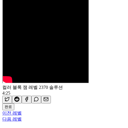
컬러 블록 잼 레벨 2370 솔루션
4:25
완료
이전 레벨
다음 레벨