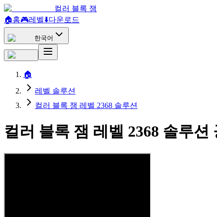
컬러 블록 잼
🏠
홈
🎮
레벨
⬇️
다운로드
한국어
🏠
레벨 솔루션
컬러 블록 잼 레벨 2368 솔루션
컬러 블록 잼 레벨 2368 솔루션