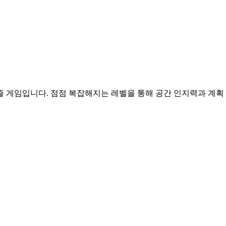
즐 게임입니다. 점점 복잡해지는 레벨을 통해 공간 인지력과 계획