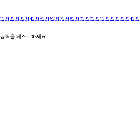
1
2312
2313
2314
2315
2316
2317
2318
2319
2320
2321
2322
2323
2324
232
 능력을 테스트하세요.