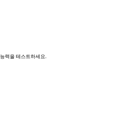
 능력을 테스트하세요.