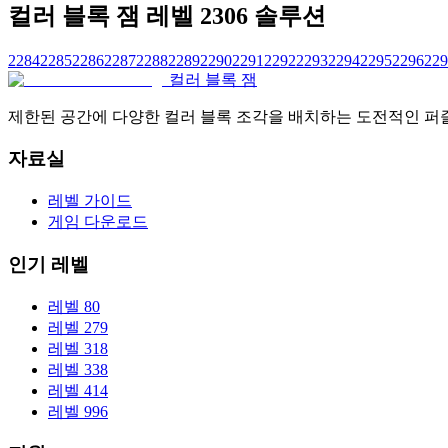
컬러 블록 잼 레벨 2306 솔루션
2284
2285
2286
2287
2288
2289
2290
2291
2292
2293
2294
2295
2296
229
컬러 블록 잼
제한된 공간에 다양한 컬러 블록 조각을 배치하는 도전적인 퍼
자료실
레벨 가이드
게임 다운로드
인기 레벨
레벨 80
레벨 279
레벨 318
레벨 338
레벨 414
레벨 996