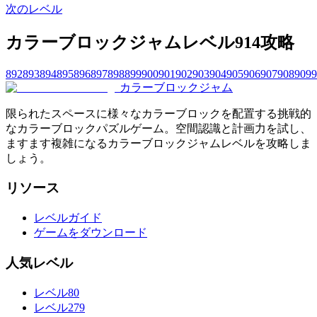
次のレベル
カラーブロックジャムレベル914攻略
892
893
894
895
896
897
898
899
900
901
902
903
904
905
906
907
908
909
9
カラーブロックジャム
限られたスペースに様々なカラーブロックを配置する挑戦的
なカラーブロックパズルゲーム。空間認識と計画力を試し、
ますます複雑になるカラーブロックジャムレベルを攻略しま
しょう。
リソース
レベルガイド
ゲームをダウンロード
人気レベル
レベル80
レベル279