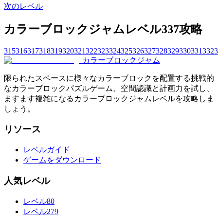
次のレベル
カラーブロックジャムレベル337攻略
315
316
317
318
319
320
321
322
323
324
325
326
327
328
329
330
331
332
3
カラーブロックジャム
限られたスペースに様々なカラーブロックを配置する挑戦的
なカラーブロックパズルゲーム。空間認識と計画力を試し、
ますます複雑になるカラーブロックジャムレベルを攻略しま
しょう。
リソース
レベルガイド
ゲームをダウンロード
人気レベル
レベル80
レベル279