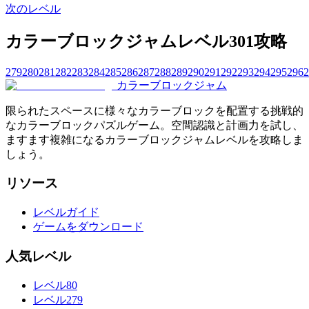
次のレベル
カラーブロックジャムレベル301攻略
279
280
281
282
283
284
285
286
287
288
289
290
291
292
293
294
295
296
2
カラーブロックジャム
限られたスペースに様々なカラーブロックを配置する挑戦的
なカラーブロックパズルゲーム。空間認識と計画力を試し、
ますます複雑になるカラーブロックジャムレベルを攻略しま
しょう。
リソース
レベルガイド
ゲームをダウンロード
人気レベル
レベル80
レベル279