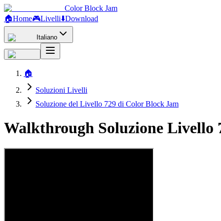
Color Block Jam
🏠
Home
🎮
Livelli
⬇️
Download
Italiano
🏠
Soluzioni Livelli
Soluzione del Livello 729 di Color Block Jam
Walkthrough Soluzione Livello 