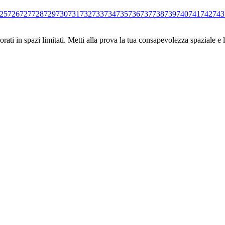
25
726
727
728
729
730
731
732
733
734
735
736
737
738
739
740
741
742
743
ati in spazi limitati. Metti alla prova la tua consapevolezza spaziale e l