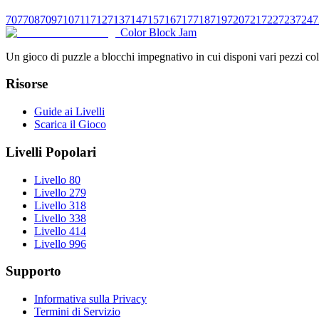
707
708
709
710
711
712
713
714
715
716
717
718
719
720
721
722
723
724
7
Color Block Jam
Un gioco di puzzle a blocchi impegnativo in cui disponi vari pezzi color
Risorse
Guide ai Livelli
Scarica il Gioco
Livelli Popolari
Livello 80
Livello 279
Livello 318
Livello 338
Livello 414
Livello 996
Supporto
Informativa sulla Privacy
Termini di Servizio