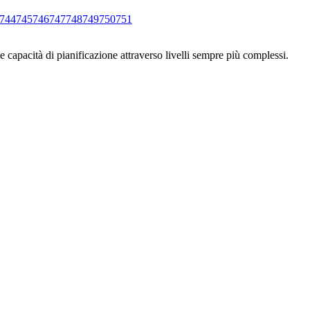
744
745
746
747
748
749
750
751
e capacità di pianificazione attraverso livelli sempre più complessi.