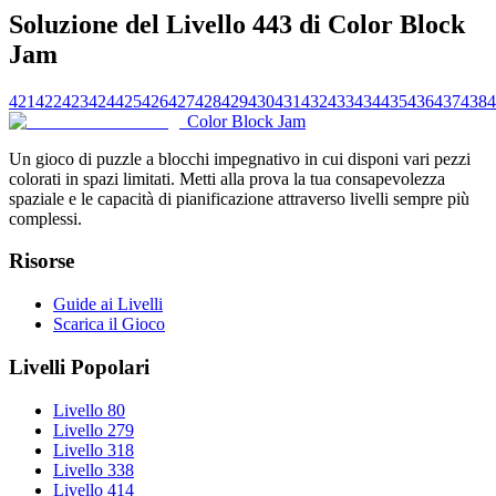
Soluzione del Livello 443 di Color Block
Jam
421
422
423
424
425
426
427
428
429
430
431
432
433
434
435
436
437
438
4
Color Block Jam
Un gioco di puzzle a blocchi impegnativo in cui disponi vari pezzi
colorati in spazi limitati. Metti alla prova la tua consapevolezza
spaziale e le capacità di pianificazione attraverso livelli sempre più
complessi.
Risorse
Guide ai Livelli
Scarica il Gioco
Livelli Popolari
Livello 80
Livello 279
Livello 318
Livello 338
Livello 414